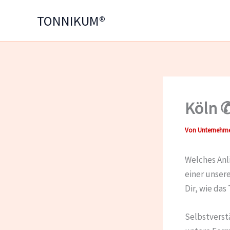
Zum
TONNIKUM®
Inhalt
springen
Köln ✆
Von
Unternehme
Welches Anl
einer unser
Dir, wie da
Selbstverstä