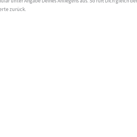
lar unter Angabe Deines Anliegens aus. So ruft Dich gleich der
erte zurück.