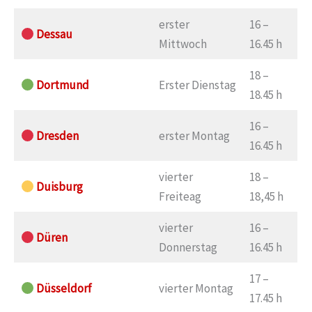
erster
16 –
Dessau
Mittwoch
16.45 h
18 –
Dortmund
Erster Dienstag
18.45 h
16 –
Dresden
erster Montag
16.45 h
vierter
18 –
Duisburg
Freiteag
18,45 h
vierter
16 –
Düren
Donnerstag
16.45 h
17 –
Düsseldorf
vierter Montag
17.45 h