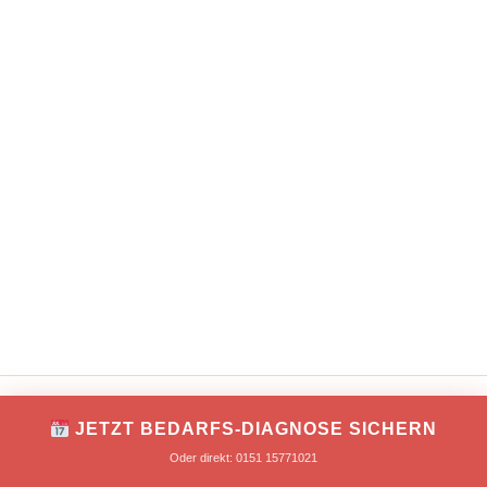
IMPRESSUM
DATENSCHUTZ
JETZT BEDARFS-DIAGNOSE SICHERN
Copyright © 2026 TONNIKUM® macht Unternehmer!
Oder direkt: 0151 15771021