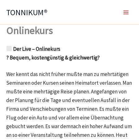
Zum
TONNIKUM®
Inhalt
springen
Onlinekurs
Der Live – Onlinekurs
? Bequem, kostengünstig & gleichwertig?
Wer kennt das nicht früher mußte man zu mehrtätigen
Seminaren oder Kursen seinen Heimatort verlassen. Man
mußte eine mehrtägige Reise planen. Angefangen von
der Planung für die Tage und eventuellen Ausfall in der
Firma und Verschiebungen von Terminen. Es mußte ein
Flug oder ein Auto und vor allem eine Übernachtung
gebucht werden. Es war demnach ein hoher Aufwand um
an so einer Veranstaltung teilnehmen zu können. Heut