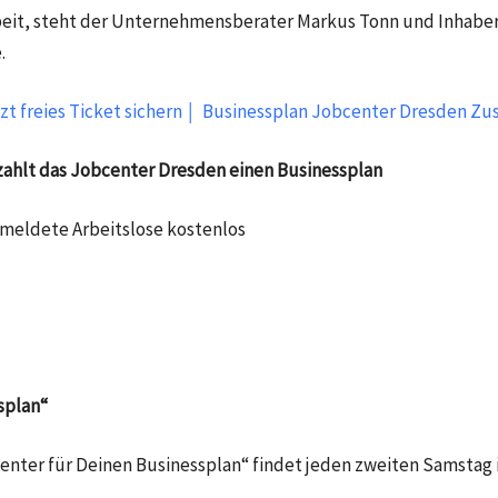
 Arbeit, steht der Unternehmensberater Markus Tonn und Inh
.
zt freies Ticket sichern ￨ Businessplan Jobcenter Dresden Zu
zahlt das Jobcenter Dresden einen Businessplan​
emeldete Arbeitslose kostenlos
splan“
nter für Deinen Businessplan“ findet jeden zweiten Samstag 