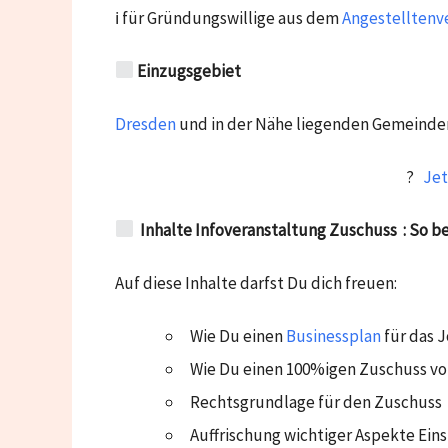
ℹ für Gründungswillige aus dem
Angestelltenve
Einzugsgebiet
Dresden
und in der Nähe liegenden Gemeinde
?
Jet
Inhalte Infoveranstaltung Zuschuss : So b
Auf diese Inhalte darfst Du dich freuen:
Wie Du einen
Businessplan
für das J
Wie Du einen 100%igen Zuschuss vo
Rechtsgrundlage für den Zuschuss
Auffrischung wichtiger Aspekte Ein