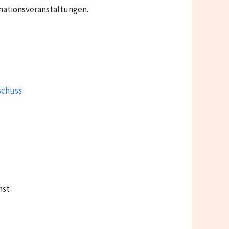
mationsveranstaltungen.
schuss
nst