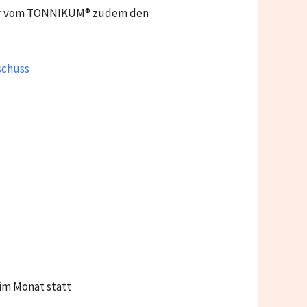
aber vom TONNIKUM® zudem den
schuss
im Monat statt