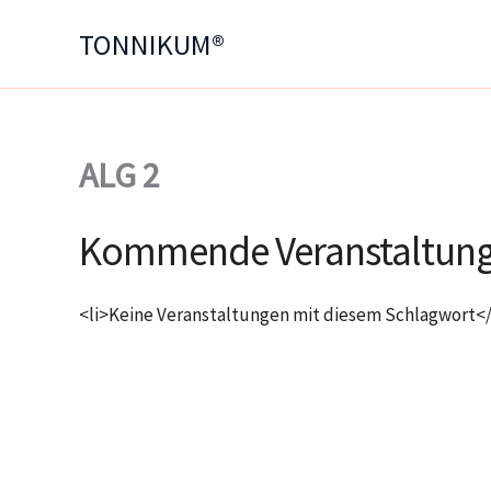
Zum
TONNIKUM®
Inhalt
springen
ALG 2
Kommende Veranstaltun
<li>Keine Veranstaltungen mit diesem Schlagwort</