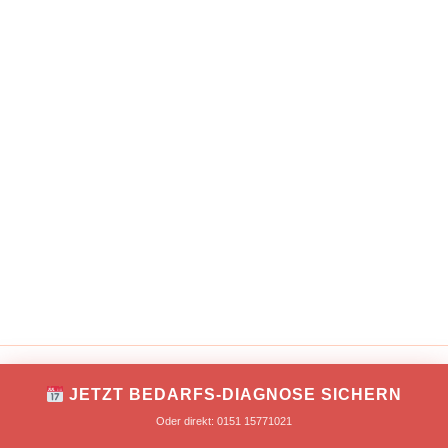
IMPRESSUM
DATENSCHUTZ
JETZT BEDARFS-DIAGNOSE SICHERN
Copyright © 2026 TONNIKUM® macht Unternehmer!
Oder direkt: 0151 15771021