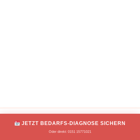
IMPRESSUM
DATENSCHUTZ
JETZT BEDARFS-DIAGNOSE SICHERN
Copyright © 2026 TONNIKUM® macht Unternehmer!
Oder direkt: 0151 15771021