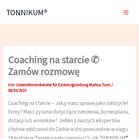
Zum
TONNIKUM®
Inhalt
springen
Coaching na starcie ✆
Zamów rozmowę
Von
Unternehmensberater für Existenzgründung Markus Tonn
/
06/03/2023
Coaching na starcie – Jaką masz sprawę jako założyciel
firmy? Masz pytania dotyczące założenia, biznesplanu,
dotacji lub wniosków? Jeden z naszych ekspertów
chętnie oddzwoni do Ciebie w dni powszednie w ciągu
24 godzin w Twoim języku i wyjaśni Ci, jak TONNIKUM®