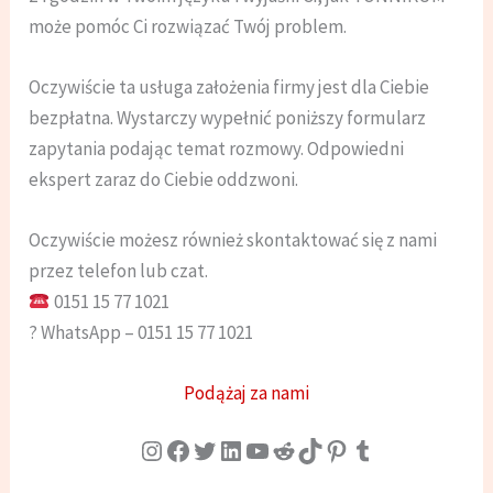
może pomóc Ci rozwiązać Twój problem.
Oczywiście ta usługa założenia firmy jest dla Ciebie
bezpłatna. Wystarczy wypełnić poniższy formularz
zapytania podając temat rozmowy. Odpowiedni
ekspert zaraz do Ciebie oddzwoni.
Oczywiście możesz również skontaktować się z nami
przez telefon lub czat.
0151 15 77 1021
? WhatsApp – 0151 15 77 1021
Podążaj za nami
Instagram
Facebook
Twitter
LinkedIn
YouTube
Reddit
TikTok
Pinterest
Tumblr