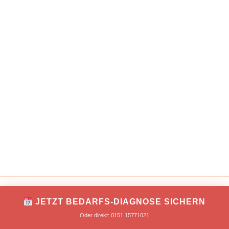
IMPRESSUM
DATENSCHUTZ
JETZT BEDARFS-DIAGNOSE SICHERN
Copyright © 2026 TONNIKUM® macht Unternehmer!
Oder direkt: 0151 15771021