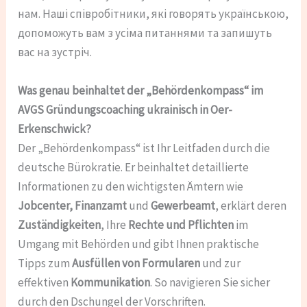
нам. Наші співробітники, які говорять українською,
допоможуть вам з усіма питаннями та запишуть
вас на зустріч.
Was genau beinhaltet der „Behördenkompass“ im
AVGS Gründungscoaching ukrainisch in Oer-
Erkenschwick?
Der „Behördenkompass“ ist Ihr Leitfaden durch die
deutsche Bürokratie. Er beinhaltet detaillierte
Informationen zu den wichtigsten Ämtern wie
Jobcenter, Finanzamt
und
Gewerbeamt
, erklärt deren
Zuständigkeiten
, Ihre
Rechte und Pflichten
im
Umgang mit Behörden und gibt Ihnen praktische
Tipps zum
Ausfüllen von Formularen
und zur
effektiven
Kommunikation
. So navigieren Sie sicher
durch den Dschungel der Vorschriften.