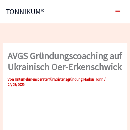
Zum
TONNIKUM®
Inhalt
springen
AVGS Gründungscoaching auf
Ukrainisch Oer-Erkenschwick
Von
Unternehmensberater für Existenzgründung Markus Tonn
/
24/08/2025
AVGS Gründungscoaching auf Ukrainisch in Oer-
Erkenschwick:
Ihr Weg zur erfolgreichen Selbstständigkeit in
Deutschland