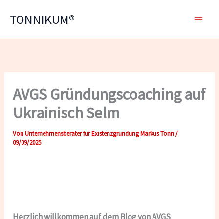
Zum
TONNIKUM®
Inhalt
springen
AVGS Gründungscoaching auf
Ukrainisch Selm
Von
Unternehmensberater für Existenzgründung Markus Tonn
/
09/09/2025
AVGS Gründungscoaching auf Ukrainisch in Selm:
Ihr Weg zur erfolgreichen Selbstständigkeit in
Deutschland
Herzlich willkommen auf dem Blog von AVGS