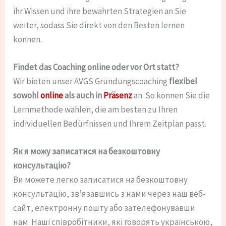
ihr Wissen und ihre bewährten Strategien an Sie
weiter, sodass Sie direkt von den Besten lernen
können.
Findet das Coaching online oder vor Ort statt?
Wir bieten unser AVGS Gründungscoaching
flexibel
sowohl
online
als auch in
Präsenz
an. So können Sie die
Lernmethode wählen, die am besten zu Ihren
individuellen Bedürfnissen und Ihrem Zeitplan passt.
Як я можу записатися на безкоштовну
консультацію?
Ви можете легко записатися на безкоштовну
консультацію, зв’язавшись з нами через наш веб-
сайт, електронну пошту або зателефонувавши
нам. Наші співробітники, які говорять українською,