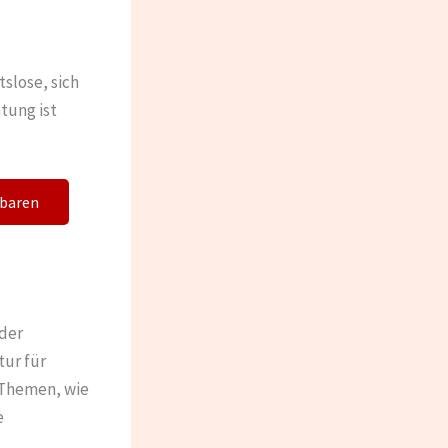
slose, sich
tung ist
nbaren
der
ur für
n Themen, wie
e