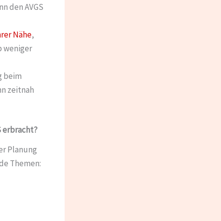
ann den AVGS
hrer Nähe
,
b weniger
g beim
nn zeitnah
 erbracht?
er Planung
nde Themen: