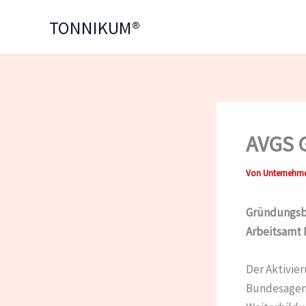
Zum
TONNIKUM®
Inhalt
springen
AVGS 
Von
Unternehme
Gründungsb
Arbeitsamt 
Der Aktivie
Bundesagent