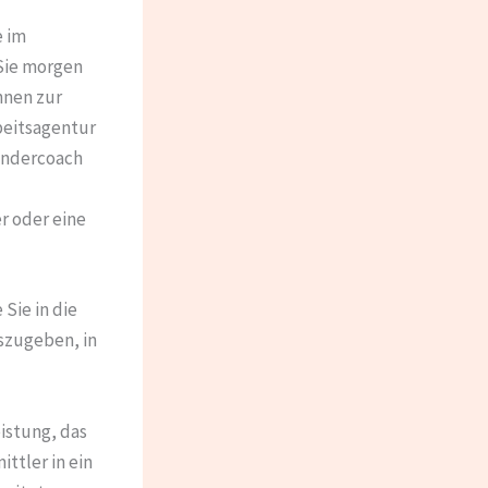
e im
 Sie morgen
hnen zur
beitsagentur
ündercoach
r oder eine
Sie in die
uszugeben, in
istung, das
ttler in ein