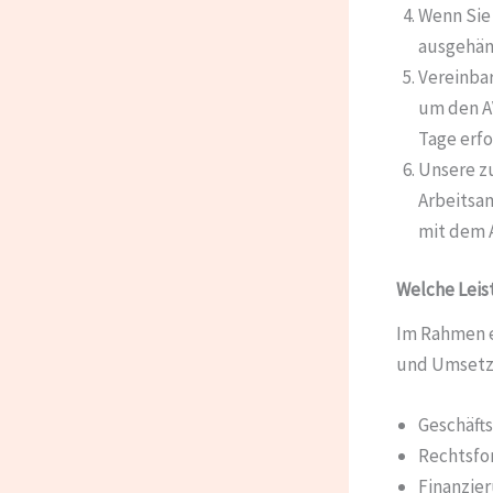
Wenn Sie
ausgehän
Vereinbar
um den AV
Tage erfo
Unsere z
Arbeitsam
mit dem 
Welche Leis
Im Rahmen e
und Umsetzu
Geschäft
Rechtsfo
Finanzie