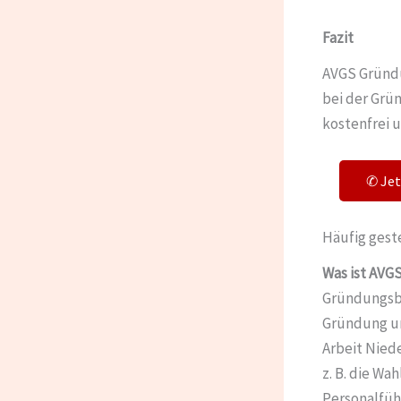
Fazit
AVGS Gründu
bei der Grü
kostenfrei 
✆ Je
Häufig gest
Was ist AVG
Gründungsbe
Gründung un
Arbeit Niede
z. B. die Wa
Personalfüh