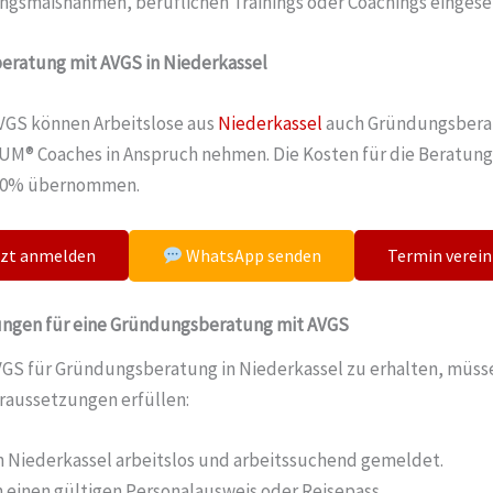
ngsmaßnahmen, beruflichen Trainings oder Coachings eingese
ratung mit AVGS in Niederkassel
VGS können Arbeitslose aus
Niederkassel
auch Gründungsbera
M® Coaches in Anspruch nehmen. Die Kosten für die Beratun
100% übernommen.
tzt anmelden
Termin verei
WhatsApp senden
ngen für eine Gründungsberatung mit AVGS
GS für Gründungsberatung in Niederkassel zu erhalten, müss
raussetzungen erfüllen:
in Niederkassel arbeitslos und arbeitssuchend gemeldet.
 einen gültigen Personalausweis oder Reisepass.