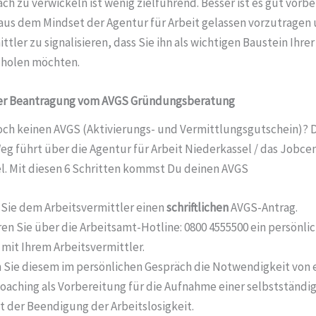
ch zu verwickeln ist wenig zielführend. Besser ist es gut vorbe
us dem Mindset der Agentur für Arbeit gelassen vorzutragen
ttler zu signalisieren, dass Sie ihn als wichtigen Baustein Ihr
t holen möchten.
er Beantragung vom AVGS Gründungsberatung
och keinen AVGS (Aktivierungs- und Vermittlungsgutschein)? 
eg führt über die Agentur für Arbeit Niederkassel / das Jobce
l. Mit diesen 6 Schritten kommst Du deinen AVGS
Sie dem Arbeitsvermittler einen
schriftlichen
AVGS-Antrag.
en Sie über die Arbeitsamt-Hotline: 0800 4555500 ein persönli
mit Ihrem Arbeitsvermittler.
n Sie diesem im persönlichen Gespräch die Notwendigkeit von
aching als Vorbereitung für die Aufnahme einer selbstständig
 der Beendigung der Arbeitslosigkeit.