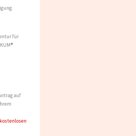
igung.
entur für
NIKUM®
Antrag auf
Ihrem
 kostenlosen