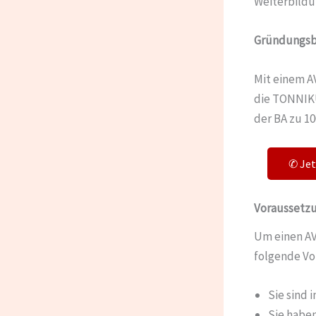
Weiterbildu
Gründungsbe
Mit einem A
die TONNIKU
der BA zu 
✆ Je
Voraussetzu
Um einen AV
folgende Vo
Sie sind 
Sie haben