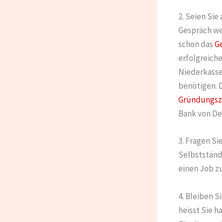
2. Seien Sie
Gespräch wed
schon das
G
erfolgreich
Niederkasse
benötigen. 
Gründungsz
Bank von De
3. Fragen Si
Selbstständi
einen Job z
4. Bleiben S
heisst Sie h