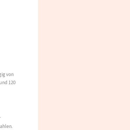
ig von
 und 120
r
ahlen.