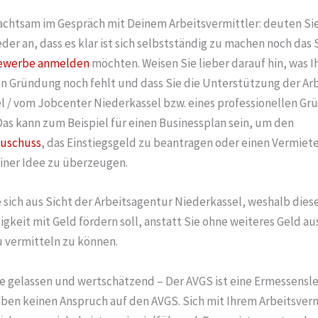
 achtsam im Gespräch mit Deinem Arbeitsvermittler: deuten Si
er an, dass es klar ist sich selbstständig zu machen noch das
ewerbe anmelden
möchten. Weisen Sie lieber darauf hin, was I
en Gründung noch fehlt und dass Sie die Unterstützung der Ar
l / vom Jobcenter Niederkassel bzw. eines professionellen Gr
Das kann zum Beispiel für einen Businessplan sein, um den
uschuss
, das Einstiegsgeld zu beantragen oder einen Vermiete
iner Idee zu überzeugen.
e sich aus Sicht der Arbeitsagentur Niederkassel, weshalb diese 
gkeit mit Geld fördern soll, anstatt Sie ohne weiteres Geld a
u vermitteln zu können.
ie gelassen und wertschätzend – Der AVGS ist eine Ermessensle
aben keinen Anspruch auf den AVGS. Sich mit Ihrem Arbeitsvermi