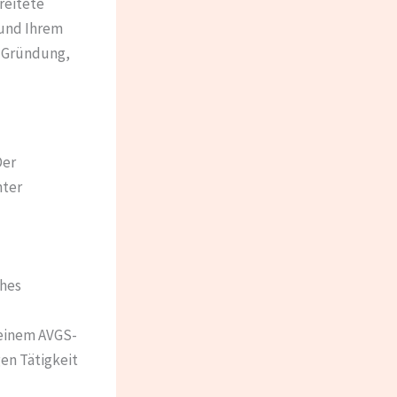
reitete
 und Ihrem
er Gründung,
Der
nter
ches
 einem AVGS-
en Tätigkeit