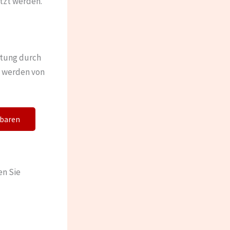
tzt werden.
tung durch
g werden von
nbaren
en Sie