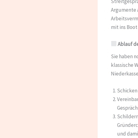
Streitgesprä
Argumente a
Arbeitsvermi
mit ins Boo
Ablauf d
Sie haben n
klassische W
Niederkasse
Schicken 
Vereinbar
Gespräch 
Schilder
Gründerco
und damit