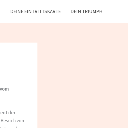
T
DEINE EINTRITTSKARTE
DEIN TRIUMPH
 vom
ment der
m Besuch von