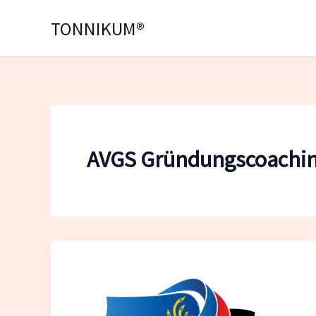
Zum
TONNIKUM®
Inhalt
springen
AVGS Gründungscoaching