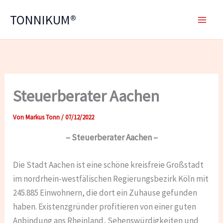
Zum
TONNIKUM®
Inhalt
springen
Steuerberater Aachen
Von
Markus Tonn
/
07/12/2022
– Steuerberater Aachen –
Die Stadt Aachen ist eine schöne kreisfreie Großstadt
im nordrhein-westfälischen Regierungsbezirk Köln mit
245.885 Einwohnern, die dort ein Zuhause gefunden
haben. Existenzgründer profitieren von einer guten
Anbindung ans Rheinland, Sehenswürdigkeiten und