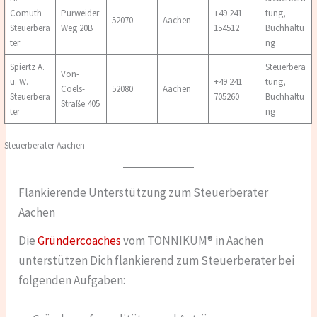
Comuth
Purweider
+49 241
tung,
52070
Aachen
Steuerbera
Weg 20B
154512
Buchhaltu
ter
ng
Spiertz A.
Steuerbera
Von-
u. W.
+49 241
tung,
Coels-
52080
Aachen
Steuerbera
705260
Buchhaltu
Straße 405
ter
ng
Steuerberater Aachen
Flankierende Unterstützung zum Steuerberater
Aachen
Die
Gründercoaches
vom TONNIKUM® in Aachen
unterstützen Dich flankierend zum Steuerberater bei
folgenden Aufgaben: