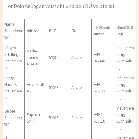
er Dein Anliegen versteht und den DU verstehst.
Name
Telefonnu
Dienstleist
Steuerbera
Adresse
PLZ
Ort
mmer
ung
ter
Jürgen
Steuerbera
Maria-
Schillings
+49 241
tung,
Theresia-
52064
Aachen
Steuerbera
872140
Buchhaltu
Allee 19
ter
ng
Frings-
Steuerbera
Hardt B.
Hochstraß
+49 241
tung,
52078
Aachen
Steuerbera
e 23
527673
Buchhaltu
ter
ng
Steuerbera
Deloie F.
Eupener
+49 241
tung,
Steuerbera
52066
Aachen
Str. 4
609010
Buchhaltu
ter
ng
H.
Steuerbera