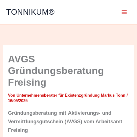
Zum
TONNIKUM®
Inhalt
springen
AVGS
Gründungsberatung
Freising
Von
Unternehmensberater für Existenzgründung Markus Tonn
/
16/05/2025
Gründungsberatung mit
Aktivierungs- und
Vermittlungsgutschein (AVGS) vom Arbeitsamt
Freising