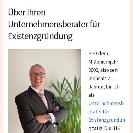
Über Ihren
Unternehmensberater für
Existenzgründung
Seit dem
Milleniumjahr
2000, also seit
mehr als 21
Jahren, bin ich
als
Unternehmensb
erater für
Existenzgründun
g
tätig. Die IHK