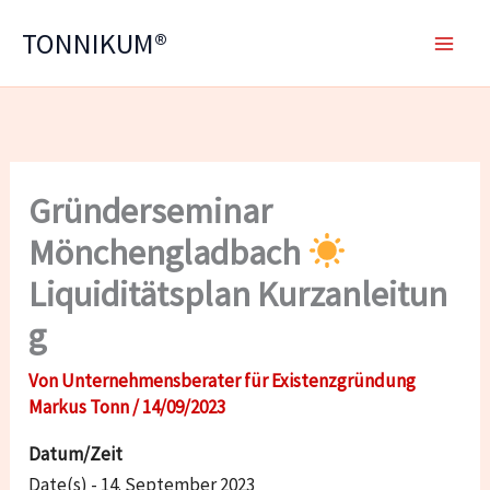
Zum
TONNIKUM®
Inhalt
springen
Gründerseminar
Mönchengladbach
Liquiditätsplan Kurzanleitun
g
Von
Unternehmensberater für Existenzgründung
Markus Tonn
/
14/09/2023
Datum/Zeit
Date(s) - 14. September 2023