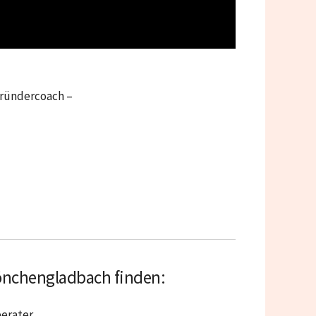
Gründercoach –
önchengladbach finden:
erater.