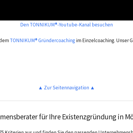
Den TONNIKUM®-Youtube-Kanal besuchen
n dem
TONNIKUM® Gründercoaching
im Einzelcoaching. Unser 
▲ Zur Seitennavigation ▲
mensberater für Ihre Existenzgründung in M
5 Kriterien aus und finden Sie den passenden Unternehmensb