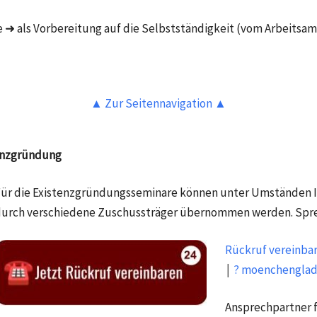
 ➜ als Vorbereitung auf die Selbstständigkeit (vom Arbeitsam
▲ Zur Seitennavigation ▲
tenzgründung
ür die Existenzgründungsseminare können unter Umständen I
urch verschiedene Zuschussträger übernommen werden. Spreche
Rückruf vereinba
￨
? moenchengla
Ansprechpartner 