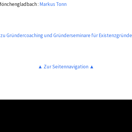
Mönchengladbach :
Markus Tonn
 zu Gründercoaching und Gründerseminare für Existenzgründe
▲ Zur Seitennavigation ▲