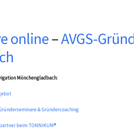
e online
–
AVGS-Gründ
ch
vigation Mönchengladbach:
gebot
 Gründerseminare & Gründercoaching
partner beim TONNIKUM®