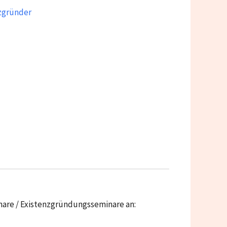
nzgründer
re / Existenzgründungsseminare an: