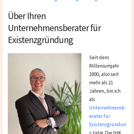
Über Ihren
Unternehmensberater für
Existenzgründung
Seit dem
Milleniumjahr
2000, also seit
mehr als 21
Jahren, bin ich
als
Unternehmensb
erater für
Existenzgründun
g
tätig. Die IHK