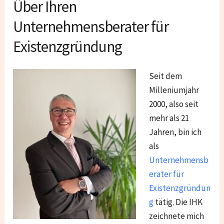
Über Ihren
Unternehmensberater für
Existenzgründung
Seit dem
Milleniumjahr
2000, also seit
mehr als 21
Jahren, bin ich
als
Unternehmensb
erater für
Existenzgründun
g
tätig. Die IHK
zeichnete mich