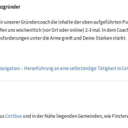
enzgründer
Dir unserer Gründercoach die Inhalte der oben aufgeführten P
ffen uns wöchentlich (vor Ort oder online) 2-3 mal. In dem Coac
usforderungen unter die Arme greift und Deine Stärken stärkt.
avigation – Heranführung an eine selbständige Tätigkeit in C
aus
Cottbus
und in der Nähe liegenden Gemeinden, wie
Finste