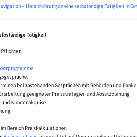
avigation – Heranführung an eine selbständige Tätigkeit in C
lbständige Tätigkeit
Pflichten.
rderprogramme
.
gsgespräche.
erminen bei anstehenden Gesprächen mit Behörden und Banke
rarbeitung geeigneter Preisstrategien und Absatzplanung.
b und Kundenakquise.
nung.
im Bereich Preiskalkulationen.
en
Businessplanes
ausgerichtet auf Dein zukünftiges Unterneh