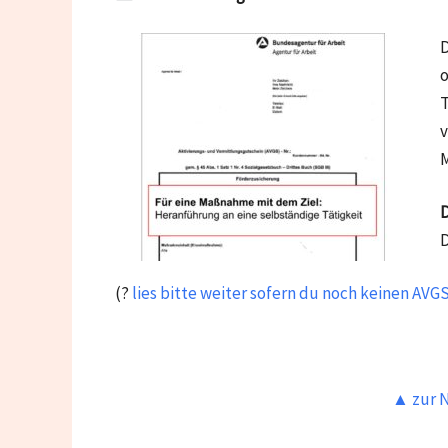
D
o
T
v
D
D
(?
lies bitte weiter sofern du noch keinen AVGS
▲ zur N