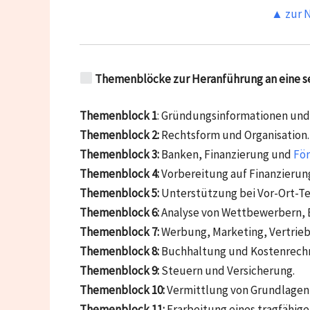
▲ zur N
Themenblöcke zur Heranführung an eine se
Themenblock 1
: Gründungsinformationen und 
Themenblock 2:
Rechtsform und Organisation.
Themenblock 3:
Banken, Finanzierung und
Fö
Themenblock 4:
Vorbereitung auf Finanzierun
Themenblock 5:
Unterstützung bei Vor-Ort-T
Themenblock 6:
Analyse von Wettbewerbern, E
Themenblock 7:
Werbung, Marketing, Vertrie
Themenblock 8:
Buchhaltung und Kostenrech
Themenblock 9:
Steuern und Versicherung.
Themenblock 10:
Vermittlung von Grundlagen 
Themenblock 11:
Erarbeitung eines tragfähig