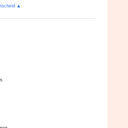
enscheid ▲
n.
men.