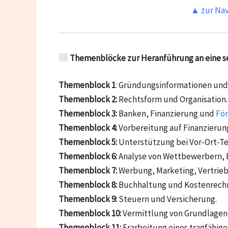
▲ zur Nav
Themenblöcke zur Heranführung an eine se
Themenblock 1
: Gründungsinformationen und 
Themenblock 2:
Rechtsform und Organisation.
Themenblock 3:
Banken, Finanzierung und
Fö
Themenblock 4:
Vorbereitung auf Finanzierun
Themenblock 5:
Unterstützung bei Vor-Ort-T
Themenblock 6:
Analyse von Wettbewerbern, E
Themenblock 7:
Werbung, Marketing, Vertrie
Themenblock 8:
Buchhaltung und Kostenrech
Themenblock 9:
Steuern und Versicherung.
Themenblock 10:
Vermittlung von Grundlagen 
Themenblock 11:
Erarbeitung eines tragfähig