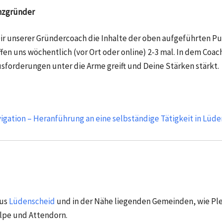
enzgründer
Dir unserer Gründercoach die Inhalte der oben aufgeführten P
ffen uns wöchentlich (vor Ort oder online) 2-3 mal. In dem Coac
usforderungen unter die Arme greift und Deine Stärken stärkt.
igation – Heranführung an eine selbständige Tätigkeit in Lüd
aus
Lüdenscheid
und in der Nähe liegenden Gemeinden, wie
Pl
lpe und Attendorn.