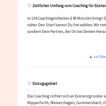
Zeitlicher Umfang vom Coaching für Exist
In 124 Coachingeinheiten á 45 Minuten bringt 
näher. Den Start kannst Du frei wählen. Wir tre
sondern Dein Partner, der Dir bei Deinen Hera
▲ zur Nav
Einzugsgebiet
Das Coaching richtet sich an Existenzgründer 
Wipperfürth, Meinerzhagen, Gummersbach, O