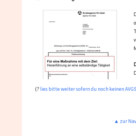
D
o
T
v
D
D
(?
lies bitte weiter sofern du noch keinen AVGS
▲ zur Nav