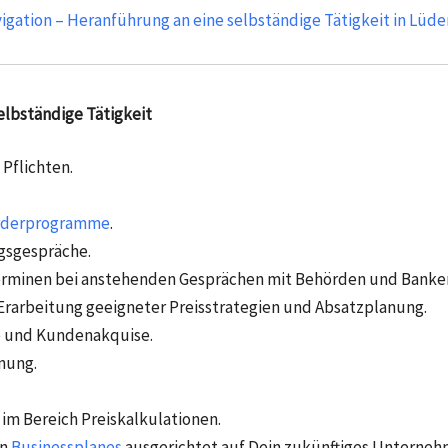
igation – Heranführung an eine selbständige Tätigkeit in Lüd
lbständige Tätigkeit
Pflichten.
rderprogramme
.
gsgespräche.
erminen bei anstehenden Gesprächen mit Behörden und Banke
rarbeitung geeigneter Preisstrategien und Absatzplanung.
b und Kundenakquise.
nung.
im Bereich Preiskalkulationen.
en
Businessplanes
ausgerichtet auf Dein zukünftiges Unterneh