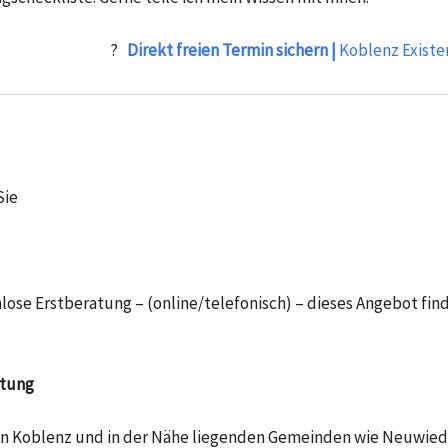
?
Direkt freien Termin sichern |
Koblenz Exist
Sie
se Erstberatung – (online/telefonisch) – dieses Angebot fin
atung
n in Koblenz und in der Nähe liegenden Gemeinden wie
Neuwied,