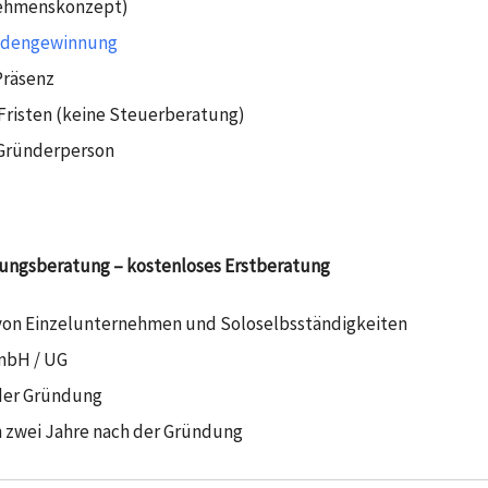
nehmenskonzept)
dengewinnung
Präsenz
Fristen (keine Steuerberatung)
 Gründerperson
dungsberatung – kostenloses Erstberatung
von Einzelunternehmen und Soloselbsständigkeiten
mbH / UG
der Gründung
n zwei Jahre nach der Gründung