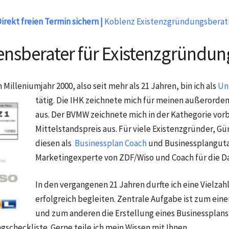
irekt freien Termin sichern |
Koblenz Existenzgründungsbera
nsberater für Existenzgründun
 Milleniumjahr 2000, also seit mehr als 21 Jahren, bin ich als
Un
tätig. Die IHK zeichnete mich für meinen
außerorden
aus. Der BVMW zeichnete mich in der Kathegorie vor
Mittelstandspreis aus. Für viele Existenzgründer, 
diesen als
Businessplan Coach
und Businessplangutac
Marketingexperte von ZDF/Wiso und Coach für die Da
In den vergangenen 21 Jahren durfte ich eine Vielza
erfolgreich begleiten. Zentrale Aufgabe ist zum ein
und zum anderen die Erstellung eines Businesspla
scheckliste. Gerne teile ich mein Wissen mit Ihnen.