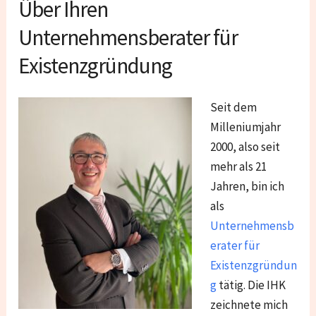
Über Ihren
Unternehmensberater für
Existenzgründung
Seit dem
Milleniumjahr
2000, also seit
mehr als 21
Jahren, bin ich
als
Unternehmensb
erater für
Existenzgründun
g
tätig. Die IHK
zeichnete mich