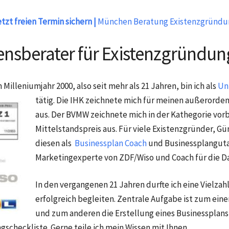
tzt freien Termin sichern |
München Beratung Existenzgründu
nsberater für Existenzgründun
 Milleniumjahr 2000, also seit mehr als 21 Jahren, bin ich als
Un
tätig. Die IHK zeichnete mich für meinen
außerorden
aus. Der BVMW zeichnete mich in der Kathegorie vor
Mittelstandspreis aus. Für viele Existenzgründer, 
diesen als
Businessplan Coach
und Businessplangutac
Marketingexperte von ZDF/Wiso und Coach für die Da
In den vergangenen 21 Jahren durfte ich eine Vielza
erfolgreich begleiten. Zentrale Aufgabe ist zum ein
und zum anderen die Erstellung eines Businesspla
scheckliste. Gerne teile ich mein Wissen mit Ihnen.