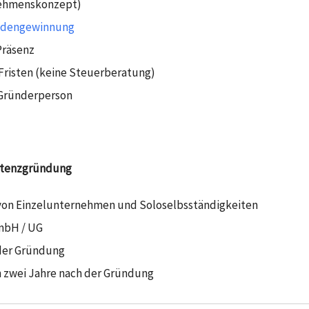
nehmenskonzept)
dengewinnung
Präsenz
Fristen (keine Steuerberatung)
 Gründerperson
istenzgründung
von Einzelunternehmen und Soloselbsständigkeiten
mbH / UG
der Gründung
n zwei Jahre nach der Gründung