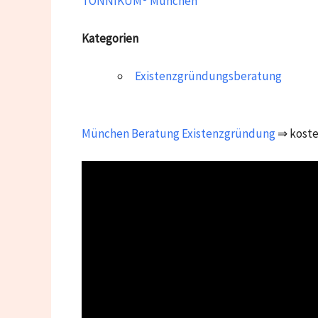
TONNIKUM® München
Kategorien
Existenzgründungsberatung
München
Beratung Existenzgründung
⇒ koste