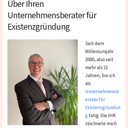
Über Ihren
Unternehmensberater für
Existenzgründung
Seit dem
Milleniumjahr
2000, also seit
mehr als 21
Jahren, bin ich
als
Unternehmensb
erater für
Existenzgründun
g
tätig. Die IHK
zeichnete mich