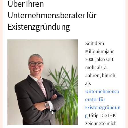
Über Ihren
Unternehmensberater für
Existenzgründung
Seit dem
Milleniumjahr
2000, also seit
mehr als 21
Jahren, bin ich
als
Unternehmensb
erater für
Existenzgründun
g
tätig. Die IHK
zeichnete mich