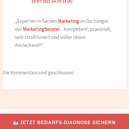
23/07/2022 um 07:24 Uhr
„Experten in Sachen
Marketing
im Dschungel
der
Marketingberater
.. Kompetent, praxisnah,
sehr strukturiert und voller Ideen.
Ansteckend!“
Die Kommentare sind geschlossen.
IMPRESSUM
DATENSCHUTZ
JETZT BEDARFS-DIAGNOSE SICHERN
Copyright © 2026 TONNIKUM® macht Unternehmer!