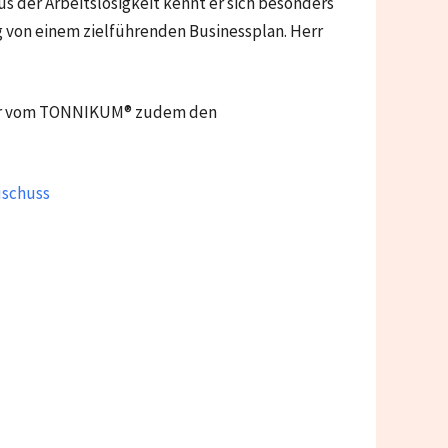
 der Arbeitslosigkeit kennt er sich besonders
g von einem zielführenden Businessplan. Herr
aber vom TONNIKUM® zudem den
uschuss