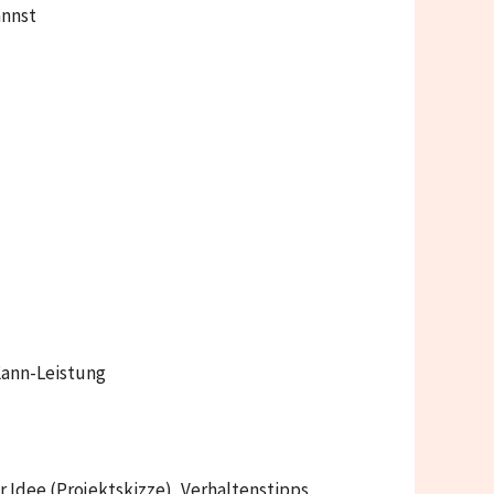
annst
Kann-Leistung
r Idee (Projektskizze), Verhaltenstipps,