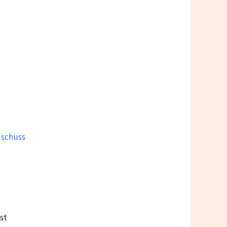
uschuss
st