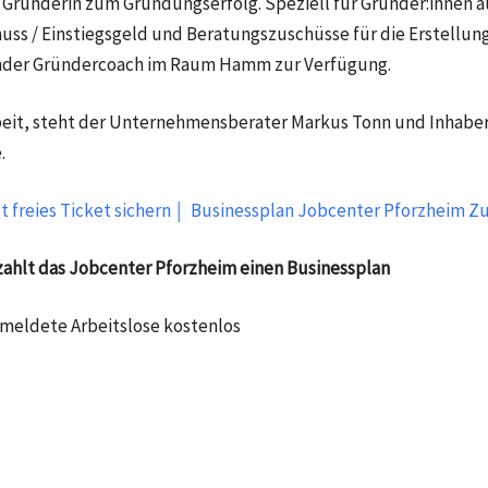
Gründerin zum Gründungserfolg. Speziell für Gründer:innen aus
uss / Einstiegsgeld und Beratungszuschüsse für die Erstellun
render Gründercoach im Raum Hamm zur Verfügung.
 Arbeit, steht der Unternehmensberater Markus Tonn und Inh
.
t freies Ticket sichern ￨ Businessplan Jobcenter Pforzheim Z
zahlt das Jobcenter Pforzheim einen Businessplan​
emeldete Arbeitslose kostenlos