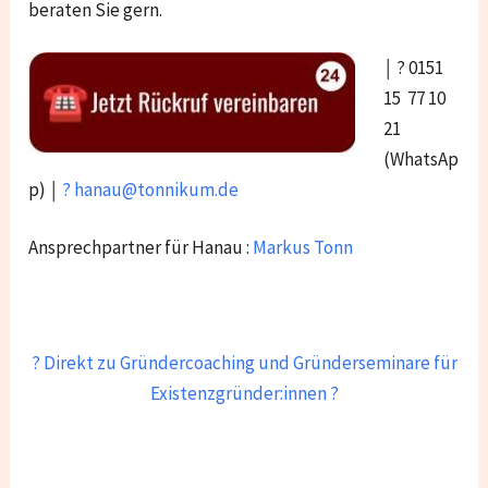
beraten Sie gern.
￨ ? 0151
15 77 10
21
(WhatsAp
p) ￨
? hanau@tonnikum.de
Ansprechpartner für Hanau :
Markus Tonn
? Direkt zu Gründercoaching und Gründerseminare für
Existenzgründer:innen ?