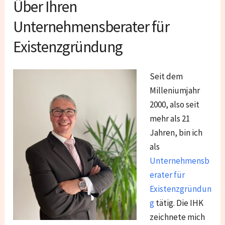
Über Ihren
Unternehmensberater für
Existenzgründung
Seit dem
Milleniumjahr
2000, also seit
mehr als 21
Jahren, bin ich
als
Unternehmensb
erater für
Existenzgründun
g
tätig. Die IHK
zeichnete mich