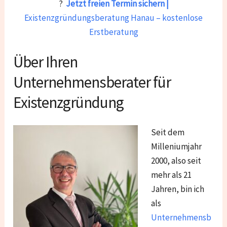
?
Jetzt freien Termin sichern |
Existenzgründungsberatung Hanau – kostenlose
Erstberatung
Über Ihren
Unternehmensberater für
Existenzgründung
Seit dem
Milleniumjahr
2000, also seit
mehr als 21
Jahren, bin ich
als
Unternehmensb