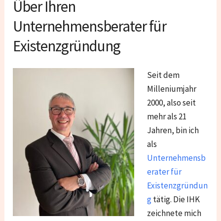
Über Ihren
Unternehmensberater für
Existenzgründung
Seit dem
Milleniumjahr
2000, also seit
mehr als 21
Jahren, bin ich
als
Unternehmensb
erater für
Existenzgründun
g
tätig. Die IHK
zeichnete mich