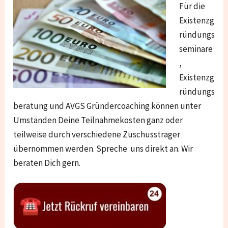
Für die
Existenzg
ründungs
seminare
,
Existenzg
ründungs
beratung und AVGS Gründercoaching können unter
Umständen Deine Teilnahmekosten ganz oder
teilweise durch verschiedene Zuschussträger
übernommen werden. Spreche uns direkt an. Wir
beraten Dich gern.