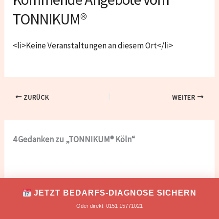
TONNIKUM®
<li>Keine Veranstaltungen an diesem Ort</li>
ZURÜCK
WEITER
4 Gedanken zu „TONNIKUM® Köln“
Unternehmensberater für
JETZT BEDARFS-DIAGNOSE SICHERN
Existenzgründung Markus Tonn
Oder direkt: 0151 15771021
10/10/2021 um 16:48 Uhr