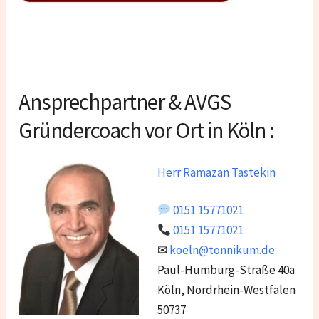
Ansprechpartner & AVGS
Gründercoach vor Ort in Köln :
Herr Ramazan Tastekin
0151 15771021
0151 15771021
✉
koeln@tonnikum.de
Paul-Humburg-Straße 40a
Köln, Nordrhein-Westfalen
50737