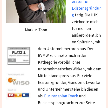
erater für
Existenzgründun
g
tätig. Die IHK
zeichnete mich
für meinen
Markus Tonn
außerordentlich
en Spürsinn, mit
dem Unternehmerpreis aus. Der
BVMW zeichnete mich in der
Kathegorie vorbildliches
unternehmerisches Wirken, mit dem
Mittelstandspreis aus. Für viele
Existenzgründer, Gündernetzwerke
und Unternehmer stehe ich diesen
als
Businessplan Coach
und
Businessplangutachter zur Seite.