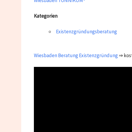
Wiesbaden TONNIKUM®
Kategorien
Existenzgründungsberatung
Wiesbaden
Beratung Existenzgründung
⇒ kos