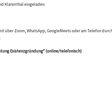
nd Klarenthal
eingeladen.
d wird über Zoom, WhatsApp, GoogleMeets oder am Telefon durc
.
tung Existenzgründung“ (online/telefonisch)