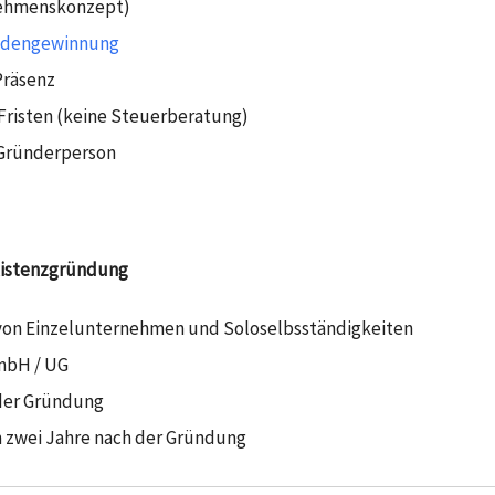
nehmenskonzept)
dengewinnung
Präsenz
Fristen (keine Steuerberatung)
 Gründerperson
xistenzgründung
von Einzelunternehmen und Soloselbsständigkeiten
mbH / UG
der Gründung
n zwei Jahre nach der Gründung