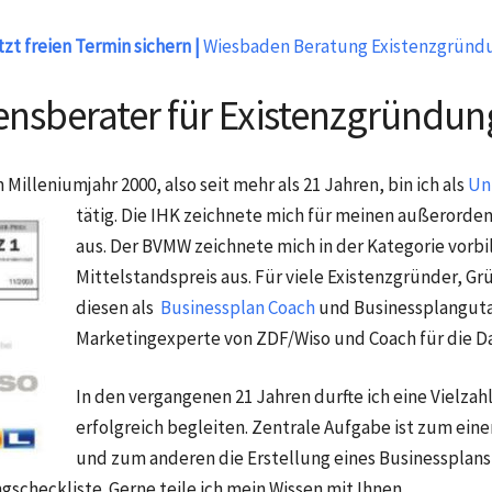
zt freien Termin sichern |
Wiesbaden Beratung Existenzgründ
nsberater für Existenzgründun
 Milleniumjahr 2000, also seit mehr als 21 Jahren, bin ich als
Un
tätig. Die IHK zeichnete mich für meinen
außerorden
aus. Der BVMW zeichnete mich in der Kategorie vorb
Mittelstandspreis aus. Für viele Existenzgründer, 
diesen als
Businessplan Coach
und Businessplangutac
Marketingexperte von ZDF/Wiso und Coach für die Da
In den vergangenen 21 Jahren durfte ich eine Vielza
erfolgreich begleiten. Zentrale Aufgabe ist zum ein
und zum anderen die Erstellung eines Businesspla
scheckliste. Gerne teile ich mein Wissen mit Ihnen.