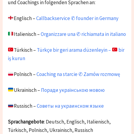
und Coachings in folgenden Sprachen an:
Englisch –
Callbackservice ✆ founder in Germany
Italienisch –
Organizzare una ✆ richiamata in italiano
Türkisch –
Türkçe bir geri arama düzenleyin –
bir
iş kurun
Polnisch –
Coaching na starcie ✆ Zamów rozmowę
Ukrainisch –
Поради українською мовою
Russisch –
Советы на украинском языке
Sprachangebote
: Deutsch, Englisch, Italienisch,
Türkisch, Polnisch, Ukrainisch, Russisch