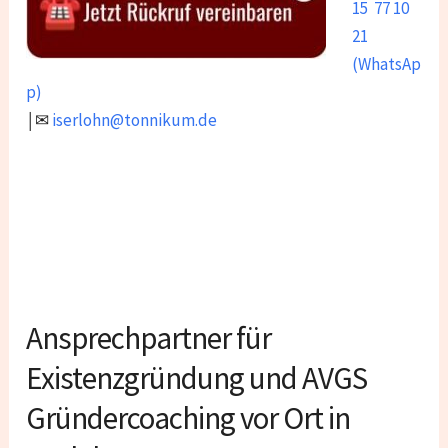
15 77 10
21
(WhatsAp
p)
￨✉
iserlohn@tonnikum.de
Ansprechpartner für
Existenzgründung und AVGS
Gründercoaching vor Ort in